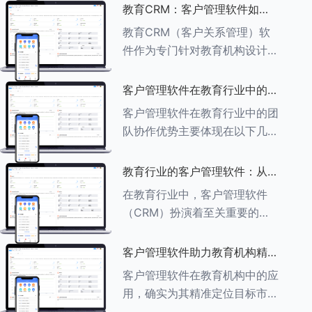
述其助力作用： ###一、学员
教育CRM：客户管理软件如何
信息管理 客户管理软件具备强
增强教育品牌影响力
教育CRM（客户关系管理）软
大的学员信息管理功能，能够集
件作为专门针对教育机构设计的
中存储
客户管理软件，在增强教育品牌
影响力方面发挥着重要作用。以
客户管理软件在教育行业中的团
下详细分析教育CRM软件如何
队协作优势
客户管理软件在教育行业中的团
助力提升教育品牌影响力：
队协作优势主要体现在以下几个
###一、
方面： ###一、信息集中管理
与共享 客户管理软件作为强大
教育行业的客户管理软件：从招
的信息存储库，能够整合并记录
生到毕业的全方位管理
在教育行业中，客户管理软件
学生的基本信息（如姓名、年
（CRM）扮演着至关重要的角
龄、联
色，它能够实现从招生到毕业的
全方位管理，提升教育机构的管
客户管理软件助力教育机构精准
理效率和学员满意度。以下是一
定位目标市场
客户管理软件在教育机构中的应
些适合教育行业的CRM软件及
用，确实为其精准定位目标市场
其功能特点：
提供了强有力的支持。以下详细