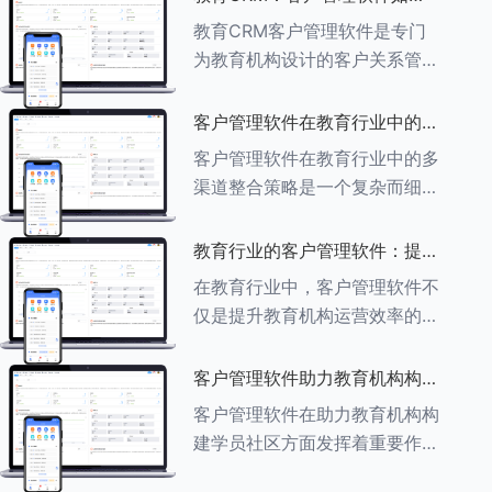
育行业中学员反馈循环机制的详
助力教育机构实现可持续发展
教育CRM客户管理软件是专门
细分析： ###一、学员反馈循
为教育机构设计的客户关系管理
环机制
软件，用于管理和优化与学生、
家长、教师及其他相关方的互
客户管理软件在教育行业中的多
动，对教育机构实现可持续发展
渠道整合策略
客户管理软件在教育行业中的多
具有重要意义。以下是教育
渠道整合策略是一个复杂而细致
CRM如何助力教育
的过程，旨在通过整合线上线下
多种渠道，提升教育机构的市场
教育行业的客户管理软件：提升
竞争力、客户满意度和运营效
家长参与度的关键
在教育行业中，客户管理软件不
率。以下是对这一策略的具体分
仅是提升教育机构运营效率的重
析： ###
要工具，也是增强家长参与度、
促进家校合作的关键。以下将详
客户管理软件助力教育机构构建
细探讨如何通过教育行业的客户
学员社区
客户管理软件在助力教育机构构
管理软件来提升家长的参与度。
建学员社区方面发挥着重要作
###
用。以下从几个关键方面详细阐