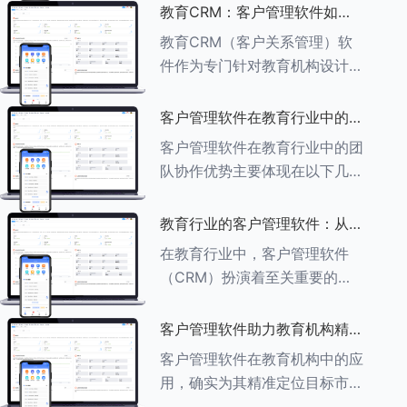
述其助力作用： ###一、学员
教育CRM：客户管理软件如何
信息管理 客户管理软件具备强
增强教育品牌影响力
教育CRM（客户关系管理）软
大的学员信息管理功能，能够集
件作为专门针对教育机构设计的
中存储
客户管理软件，在增强教育品牌
影响力方面发挥着重要作用。以
客户管理软件在教育行业中的团
下详细分析教育CRM软件如何
队协作优势
客户管理软件在教育行业中的团
助力提升教育品牌影响力：
队协作优势主要体现在以下几个
###一、
方面： ###一、信息集中管理
与共享 客户管理软件作为强大
教育行业的客户管理软件：从招
的信息存储库，能够整合并记录
生到毕业的全方位管理
在教育行业中，客户管理软件
学生的基本信息（如姓名、年
（CRM）扮演着至关重要的角
龄、联
色，它能够实现从招生到毕业的
全方位管理，提升教育机构的管
客户管理软件助力教育机构精准
理效率和学员满意度。以下是一
定位目标市场
客户管理软件在教育机构中的应
些适合教育行业的CRM软件及
用，确实为其精准定位目标市场
其功能特点：
提供了强有力的支持。以下详细