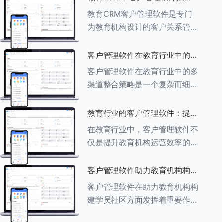
育行业中学员反馈循环机制的详
助力教育机构实现可持续发展
教育CRM客户管理软件是专门
细分析： ###一、学员反馈循
为教育机构设计的客户关系管理
环机制
软件，用于管理和优化与学生、
家长、教师及其他相关方的互
客户管理软件在教育行业中的多
动，对教育机构实现可持续发展
渠道整合策略
客户管理软件在教育行业中的多
具有重要意义。以下是教育
渠道整合策略是一个复杂而细致
CRM如何助力教育
的过程，旨在通过整合线上线下
多种渠道，提升教育机构的市场
教育行业的客户管理软件：提升
竞争力、客户满意度和运营效
家长参与度的关键
在教育行业中，客户管理软件不
率。以下是对这一策略的具体分
仅是提升教育机构运营效率的重
析： ###
要工具，也是增强家长参与度、
促进家校合作的关键。以下将详
客户管理软件助力教育机构构建
细探讨如何通过教育行业的客户
学员社区
客户管理软件在助力教育机构构
管理软件来提升家长的参与度。
建学员社区方面发挥着重要作
###
用。以下从几个关键方面详细阐