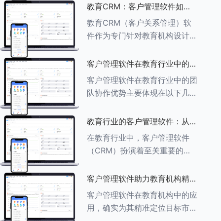
述其助力作用： ###一、学员
教育CRM：客户管理软件如何
信息管理 客户管理软件具备强
增强教育品牌影响力
教育CRM（客户关系管理）软
大的学员信息管理功能，能够集
件作为专门针对教育机构设计的
中存储
客户管理软件，在增强教育品牌
影响力方面发挥着重要作用。以
客户管理软件在教育行业中的团
下详细分析教育CRM软件如何
队协作优势
客户管理软件在教育行业中的团
助力提升教育品牌影响力：
队协作优势主要体现在以下几个
###一、
方面： ###一、信息集中管理
与共享 客户管理软件作为强大
教育行业的客户管理软件：从招
的信息存储库，能够整合并记录
生到毕业的全方位管理
在教育行业中，客户管理软件
学生的基本信息（如姓名、年
（CRM）扮演着至关重要的角
龄、联
色，它能够实现从招生到毕业的
全方位管理，提升教育机构的管
客户管理软件助力教育机构精准
理效率和学员满意度。以下是一
定位目标市场
客户管理软件在教育机构中的应
些适合教育行业的CRM软件及
用，确实为其精准定位目标市场
其功能特点：
提供了强有力的支持。以下详细