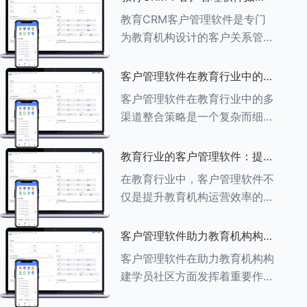
育行业中学员反馈循环机制的详
助力教育机构实现可持续发展
教育CRM客户管理软件是专门
细分析： ###一、学员反馈循
为教育机构设计的客户关系管理
环机制
软件，用于管理和优化与学生、
家长、教师及其他相关方的互
客户管理软件在教育行业中的多
动，对教育机构实现可持续发展
渠道整合策略
客户管理软件在教育行业中的多
具有重要意义。以下是教育
渠道整合策略是一个复杂而细致
CRM如何助力教育
的过程，旨在通过整合线上线下
多种渠道，提升教育机构的市场
教育行业的客户管理软件：提升
竞争力、客户满意度和运营效
家长参与度的关键
在教育行业中，客户管理软件不
率。以下是对这一策略的具体分
仅是提升教育机构运营效率的重
析： ###
要工具，也是增强家长参与度、
促进家校合作的关键。以下将详
客户管理软件助力教育机构构建
细探讨如何通过教育行业的客户
学员社区
客户管理软件在助力教育机构构
管理软件来提升家长的参与度。
建学员社区方面发挥着重要作
###
用。以下从几个关键方面详细阐