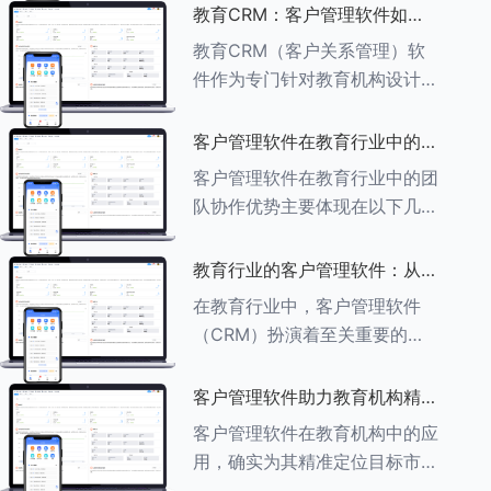
述其助力作用： ###一、学员
教育CRM：客户管理软件如何
信息管理 客户管理软件具备强
增强教育品牌影响力
教育CRM（客户关系管理）软
大的学员信息管理功能，能够集
件作为专门针对教育机构设计的
中存储
客户管理软件，在增强教育品牌
影响力方面发挥着重要作用。以
客户管理软件在教育行业中的团
下详细分析教育CRM软件如何
队协作优势
客户管理软件在教育行业中的团
助力提升教育品牌影响力：
队协作优势主要体现在以下几个
###一、
方面： ###一、信息集中管理
与共享 客户管理软件作为强大
教育行业的客户管理软件：从招
的信息存储库，能够整合并记录
生到毕业的全方位管理
在教育行业中，客户管理软件
学生的基本信息（如姓名、年
（CRM）扮演着至关重要的角
龄、联
色，它能够实现从招生到毕业的
全方位管理，提升教育机构的管
客户管理软件助力教育机构精准
理效率和学员满意度。以下是一
定位目标市场
客户管理软件在教育机构中的应
些适合教育行业的CRM软件及
用，确实为其精准定位目标市场
其功能特点：
提供了强有力的支持。以下详细