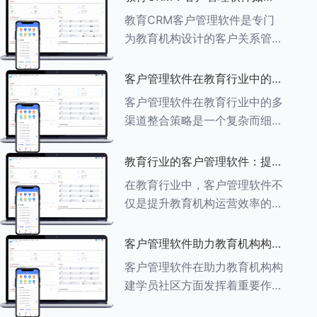
育行业中学员反馈循环机制的详
助力教育机构实现可持续发展
教育CRM客户管理软件是专门
细分析： ###一、学员反馈循
为教育机构设计的客户关系管理
环机制
软件，用于管理和优化与学生、
家长、教师及其他相关方的互
客户管理软件在教育行业中的多
动，对教育机构实现可持续发展
渠道整合策略
客户管理软件在教育行业中的多
具有重要意义。以下是教育
渠道整合策略是一个复杂而细致
CRM如何助力教育
的过程，旨在通过整合线上线下
多种渠道，提升教育机构的市场
教育行业的客户管理软件：提升
竞争力、客户满意度和运营效
家长参与度的关键
在教育行业中，客户管理软件不
率。以下是对这一策略的具体分
仅是提升教育机构运营效率的重
析： ###
要工具，也是增强家长参与度、
促进家校合作的关键。以下将详
客户管理软件助力教育机构构建
细探讨如何通过教育行业的客户
学员社区
客户管理软件在助力教育机构构
管理软件来提升家长的参与度。
建学员社区方面发挥着重要作
###
用。以下从几个关键方面详细阐