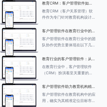
述其助力作用： ###一、学员
教育CRM：客户管理软件如何
信息管理 客户管理软件具备强
增强教育品牌影响力
教育CRM（客户关系管理）软
大的学员信息管理功能，能够集
件作为专门针对教育机构设计的
中存储
客户管理软件，在增强教育品牌
影响力方面发挥着重要作用。以
客户管理软件在教育行业中的团
下详细分析教育CRM软件如何
队协作优势
客户管理软件在教育行业中的团
助力提升教育品牌影响力：
队协作优势主要体现在以下几个
###一、
方面： ###一、信息集中管理
与共享 客户管理软件作为强大
教育行业的客户管理软件：从招
的信息存储库，能够整合并记录
生到毕业的全方位管理
在教育行业中，客户管理软件
学生的基本信息（如姓名、年
（CRM）扮演着至关重要的角
龄、联
色，它能够实现从招生到毕业的
全方位管理，提升教育机构的管
客户管理软件助力教育机构精准
理效率和学员满意度。以下是一
定位目标市场
客户管理软件在教育机构中的应
些适合教育行业的CRM软件及
用，确实为其精准定位目标市场
其功能特点：
提供了强有力的支持。以下详细