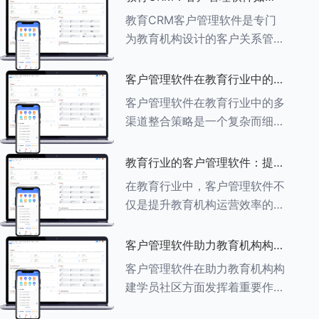
育行业中学员反馈循环机制的详
助力教育机构实现可持续发展
教育CRM客户管理软件是专门
细分析： ###一、学员反馈循
为教育机构设计的客户关系管理
环机制
软件，用于管理和优化与学生、
家长、教师及其他相关方的互
客户管理软件在教育行业中的多
动，对教育机构实现可持续发展
渠道整合策略
客户管理软件在教育行业中的多
具有重要意义。以下是教育
渠道整合策略是一个复杂而细致
CRM如何助力教育
的过程，旨在通过整合线上线下
多种渠道，提升教育机构的市场
教育行业的客户管理软件：提升
竞争力、客户满意度和运营效
家长参与度的关键
在教育行业中，客户管理软件不
率。以下是对这一策略的具体分
仅是提升教育机构运营效率的重
析： ###
要工具，也是增强家长参与度、
促进家校合作的关键。以下将详
客户管理软件助力教育机构构建
细探讨如何通过教育行业的客户
学员社区
客户管理软件在助力教育机构构
管理软件来提升家长的参与度。
建学员社区方面发挥着重要作
###
用。以下从几个关键方面详细阐