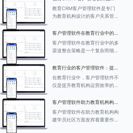
育行业中学员反馈循环机制的详
助力教育机构实现可持续发展
教育CRM客户管理软件是专门
细分析： ###一、学员反馈循
为教育机构设计的客户关系管理
环机制
软件，用于管理和优化与学生、
家长、教师及其他相关方的互
客户管理软件在教育行业中的多
动，对教育机构实现可持续发展
渠道整合策略
客户管理软件在教育行业中的多
具有重要意义。以下是教育
渠道整合策略是一个复杂而细致
CRM如何助力教育
的过程，旨在通过整合线上线下
多种渠道，提升教育机构的市场
教育行业的客户管理软件：提升
竞争力、客户满意度和运营效
家长参与度的关键
在教育行业中，客户管理软件不
率。以下是对这一策略的具体分
仅是提升教育机构运营效率的重
析： ###
要工具，也是增强家长参与度、
促进家校合作的关键。以下将详
客户管理软件助力教育机构构建
细探讨如何通过教育行业的客户
学员社区
客户管理软件在助力教育机构构
管理软件来提升家长的参与度。
建学员社区方面发挥着重要作
###
用。以下从几个关键方面详细阐