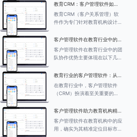
述其助力作用： ###一、学员
教育CRM：客户管理软件如何
信息管理 客户管理软件具备强
增强教育品牌影响力
教育CRM（客户关系管理）软
大的学员信息管理功能，能够集
件作为专门针对教育机构设计的
中存储
客户管理软件，在增强教育品牌
影响力方面发挥着重要作用。以
客户管理软件在教育行业中的团
下详细分析教育CRM软件如何
队协作优势
客户管理软件在教育行业中的团
助力提升教育品牌影响力：
队协作优势主要体现在以下几个
###一、
方面： ###一、信息集中管理
与共享 客户管理软件作为强大
教育行业的客户管理软件：从招
的信息存储库，能够整合并记录
生到毕业的全方位管理
在教育行业中，客户管理软件
学生的基本信息（如姓名、年
（CRM）扮演着至关重要的角
龄、联
色，它能够实现从招生到毕业的
全方位管理，提升教育机构的管
客户管理软件助力教育机构精准
理效率和学员满意度。以下是一
定位目标市场
客户管理软件在教育机构中的应
些适合教育行业的CRM软件及
用，确实为其精准定位目标市场
其功能特点：
提供了强有力的支持。以下详细