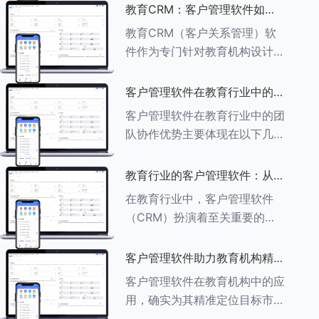
述其助力作用： ###一、学员
教育CRM：客户管理软件如何
信息管理 客户管理软件具备强
增强教育品牌影响力
教育CRM（客户关系管理）软
大的学员信息管理功能，能够集
件作为专门针对教育机构设计的
中存储
客户管理软件，在增强教育品牌
影响力方面发挥着重要作用。以
客户管理软件在教育行业中的团
下详细分析教育CRM软件如何
队协作优势
客户管理软件在教育行业中的团
助力提升教育品牌影响力：
队协作优势主要体现在以下几个
###一、
方面： ###一、信息集中管理
与共享 客户管理软件作为强大
教育行业的客户管理软件：从招
的信息存储库，能够整合并记录
生到毕业的全方位管理
在教育行业中，客户管理软件
学生的基本信息（如姓名、年
（CRM）扮演着至关重要的角
龄、联
色，它能够实现从招生到毕业的
全方位管理，提升教育机构的管
客户管理软件助力教育机构精准
理效率和学员满意度。以下是一
定位目标市场
客户管理软件在教育机构中的应
些适合教育行业的CRM软件及
用，确实为其精准定位目标市场
其功能特点：
提供了强有力的支持。以下详细