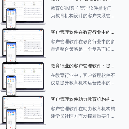
育行业中学员反馈循环机制的详
助力教育机构实现可持续发展
教育CRM客户管理软件是专门
细分析： ###一、学员反馈循
为教育机构设计的客户关系管理
环机制
软件，用于管理和优化与学生、
家长、教师及其他相关方的互
客户管理软件在教育行业中的多
动，对教育机构实现可持续发展
渠道整合策略
客户管理软件在教育行业中的多
具有重要意义。以下是教育
渠道整合策略是一个复杂而细致
CRM如何助力教育
的过程，旨在通过整合线上线下
多种渠道，提升教育机构的市场
教育行业的客户管理软件：提升
竞争力、客户满意度和运营效
家长参与度的关键
在教育行业中，客户管理软件不
率。以下是对这一策略的具体分
仅是提升教育机构运营效率的重
析： ###
要工具，也是增强家长参与度、
促进家校合作的关键。以下将详
客户管理软件助力教育机构构建
细探讨如何通过教育行业的客户
学员社区
客户管理软件在助力教育机构构
管理软件来提升家长的参与度。
建学员社区方面发挥着重要作
###
用。以下从几个关键方面详细阐