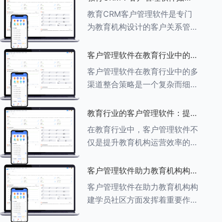
育行业中学员反馈循环机制的详
助力教育机构实现可持续发展
教育CRM客户管理软件是专门
细分析： ###一、学员反馈循
为教育机构设计的客户关系管理
环机制
软件，用于管理和优化与学生、
家长、教师及其他相关方的互
客户管理软件在教育行业中的多
动，对教育机构实现可持续发展
渠道整合策略
客户管理软件在教育行业中的多
具有重要意义。以下是教育
渠道整合策略是一个复杂而细致
CRM如何助力教育
的过程，旨在通过整合线上线下
多种渠道，提升教育机构的市场
教育行业的客户管理软件：提升
竞争力、客户满意度和运营效
家长参与度的关键
在教育行业中，客户管理软件不
率。以下是对这一策略的具体分
仅是提升教育机构运营效率的重
析： ###
要工具，也是增强家长参与度、
促进家校合作的关键。以下将详
客户管理软件助力教育机构构建
细探讨如何通过教育行业的客户
学员社区
客户管理软件在助力教育机构构
管理软件来提升家长的参与度。
建学员社区方面发挥着重要作
###
用。以下从几个关键方面详细阐