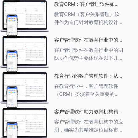
述其助力作用： ###一、学员
教育CRM：客户管理软件如何
信息管理 客户管理软件具备强
增强教育品牌影响力
教育CRM（客户关系管理）软
大的学员信息管理功能，能够集
件作为专门针对教育机构设计的
中存储
客户管理软件，在增强教育品牌
影响力方面发挥着重要作用。以
客户管理软件在教育行业中的团
下详细分析教育CRM软件如何
队协作优势
客户管理软件在教育行业中的团
助力提升教育品牌影响力：
队协作优势主要体现在以下几个
###一、
方面： ###一、信息集中管理
与共享 客户管理软件作为强大
教育行业的客户管理软件：从招
的信息存储库，能够整合并记录
生到毕业的全方位管理
在教育行业中，客户管理软件
学生的基本信息（如姓名、年
（CRM）扮演着至关重要的角
龄、联
色，它能够实现从招生到毕业的
全方位管理，提升教育机构的管
客户管理软件助力教育机构精准
理效率和学员满意度。以下是一
定位目标市场
客户管理软件在教育机构中的应
些适合教育行业的CRM软件及
用，确实为其精准定位目标市场
其功能特点：
提供了强有力的支持。以下详细