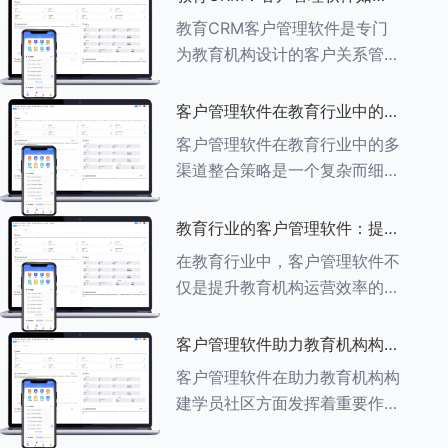
育行业中学员反馈循环机制的详
助力教育机构实现可持续发展
教育CRM客户管理软件是专门
细分析： ###一、学员反馈循
为教育机构设计的客户关系管理
环机制
软件，用于管理和优化与学生、
家长、教师及其他相关方的互
客户管理软件在教育行业中的多
动，对教育机构实现可持续发展
渠道整合策略
客户管理软件在教育行业中的多
具有重要意义。以下是教育
渠道整合策略是一个复杂而细致
CRM如何助力教育
的过程，旨在通过整合线上线下
多种渠道，提升教育机构的市场
教育行业的客户管理软件：提升
竞争力、客户满意度和运营效
家长参与度的关键
在教育行业中，客户管理软件不
率。以下是对这一策略的具体分
仅是提升教育机构运营效率的重
析： ###
要工具，也是增强家长参与度、
促进家校合作的关键。以下将详
客户管理软件助力教育机构构建
细探讨如何通过教育行业的客户
学员社区
客户管理软件在助力教育机构构
管理软件来提升家长的参与度。
建学员社区方面发挥着重要作
###
用。以下从几个关键方面详细阐