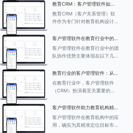
述其助力作用： ###一、学员
教育CRM：客户管理软件如何
信息管理 客户管理软件具备强
增强教育品牌影响力
教育CRM（客户关系管理）软
大的学员信息管理功能，能够集
件作为专门针对教育机构设计的
中存储
客户管理软件，在增强教育品牌
影响力方面发挥着重要作用。以
客户管理软件在教育行业中的团
下详细分析教育CRM软件如何
队协作优势
客户管理软件在教育行业中的团
助力提升教育品牌影响力：
队协作优势主要体现在以下几个
###一、
方面： ###一、信息集中管理
与共享 客户管理软件作为强大
教育行业的客户管理软件：从招
的信息存储库，能够整合并记录
生到毕业的全方位管理
在教育行业中，客户管理软件
学生的基本信息（如姓名、年
（CRM）扮演着至关重要的角
龄、联
色，它能够实现从招生到毕业的
全方位管理，提升教育机构的管
客户管理软件助力教育机构精准
理效率和学员满意度。以下是一
定位目标市场
客户管理软件在教育机构中的应
些适合教育行业的CRM软件及
用，确实为其精准定位目标市场
其功能特点：
提供了强有力的支持。以下详细