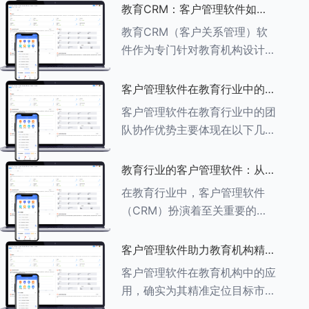
述其助力作用： ###一、学员
教育CRM：客户管理软件如何
信息管理 客户管理软件具备强
增强教育品牌影响力
教育CRM（客户关系管理）软
大的学员信息管理功能，能够集
件作为专门针对教育机构设计的
中存储
客户管理软件，在增强教育品牌
影响力方面发挥着重要作用。以
客户管理软件在教育行业中的团
下详细分析教育CRM软件如何
队协作优势
客户管理软件在教育行业中的团
助力提升教育品牌影响力：
队协作优势主要体现在以下几个
###一、
方面： ###一、信息集中管理
与共享 客户管理软件作为强大
教育行业的客户管理软件：从招
的信息存储库，能够整合并记录
生到毕业的全方位管理
在教育行业中，客户管理软件
学生的基本信息（如姓名、年
（CRM）扮演着至关重要的角
龄、联
色，它能够实现从招生到毕业的
全方位管理，提升教育机构的管
客户管理软件助力教育机构精准
理效率和学员满意度。以下是一
定位目标市场
客户管理软件在教育机构中的应
些适合教育行业的CRM软件及
用，确实为其精准定位目标市场
其功能特点：
提供了强有力的支持。以下详细