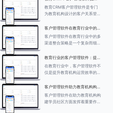
育行业中学员反馈循环机制的详
助力教育机构实现可持续发展
教育CRM客户管理软件是专门
细分析： ###一、学员反馈循
为教育机构设计的客户关系管理
环机制
软件，用于管理和优化与学生、
家长、教师及其他相关方的互
客户管理软件在教育行业中的多
动，对教育机构实现可持续发展
渠道整合策略
客户管理软件在教育行业中的多
具有重要意义。以下是教育
渠道整合策略是一个复杂而细致
CRM如何助力教育
的过程，旨在通过整合线上线下
多种渠道，提升教育机构的市场
教育行业的客户管理软件：提升
竞争力、客户满意度和运营效
家长参与度的关键
在教育行业中，客户管理软件不
率。以下是对这一策略的具体分
仅是提升教育机构运营效率的重
析： ###
要工具，也是增强家长参与度、
促进家校合作的关键。以下将详
客户管理软件助力教育机构构建
细探讨如何通过教育行业的客户
学员社区
客户管理软件在助力教育机构构
管理软件来提升家长的参与度。
建学员社区方面发挥着重要作
###
用。以下从几个关键方面详细阐