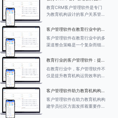
育行业中学员反馈循环机制的详
助力教育机构实现可持续发展
教育CRM客户管理软件是专门
细分析： ###一、学员反馈循
为教育机构设计的客户关系管理
环机制
软件，用于管理和优化与学生、
家长、教师及其他相关方的互
客户管理软件在教育行业中的多
动，对教育机构实现可持续发展
渠道整合策略
客户管理软件在教育行业中的多
具有重要意义。以下是教育
渠道整合策略是一个复杂而细致
CRM如何助力教育
的过程，旨在通过整合线上线下
多种渠道，提升教育机构的市场
教育行业的客户管理软件：提升
竞争力、客户满意度和运营效
家长参与度的关键
在教育行业中，客户管理软件不
率。以下是对这一策略的具体分
仅是提升教育机构运营效率的重
析： ###
要工具，也是增强家长参与度、
促进家校合作的关键。以下将详
客户管理软件助力教育机构构建
细探讨如何通过教育行业的客户
学员社区
客户管理软件在助力教育机构构
管理软件来提升家长的参与度。
建学员社区方面发挥着重要作
###
用。以下从几个关键方面详细阐