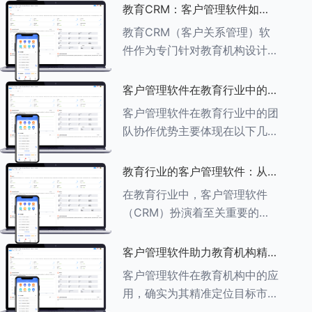
述其助力作用： ###一、学员
教育CRM：客户管理软件如何
信息管理 客户管理软件具备强
增强教育品牌影响力
教育CRM（客户关系管理）软
大的学员信息管理功能，能够集
件作为专门针对教育机构设计的
中存储
客户管理软件，在增强教育品牌
影响力方面发挥着重要作用。以
客户管理软件在教育行业中的团
下详细分析教育CRM软件如何
队协作优势
客户管理软件在教育行业中的团
助力提升教育品牌影响力：
队协作优势主要体现在以下几个
###一、
方面： ###一、信息集中管理
与共享 客户管理软件作为强大
教育行业的客户管理软件：从招
的信息存储库，能够整合并记录
生到毕业的全方位管理
在教育行业中，客户管理软件
学生的基本信息（如姓名、年
（CRM）扮演着至关重要的角
龄、联
色，它能够实现从招生到毕业的
全方位管理，提升教育机构的管
客户管理软件助力教育机构精准
理效率和学员满意度。以下是一
定位目标市场
客户管理软件在教育机构中的应
些适合教育行业的CRM软件及
用，确实为其精准定位目标市场
其功能特点：
提供了强有力的支持。以下详细