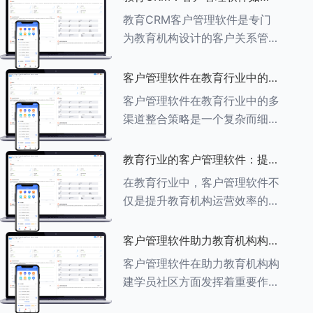
育行业中学员反馈循环机制的详
助力教育机构实现可持续发展
教育CRM客户管理软件是专门
细分析： ###一、学员反馈循
为教育机构设计的客户关系管理
环机制
软件，用于管理和优化与学生、
家长、教师及其他相关方的互
客户管理软件在教育行业中的多
动，对教育机构实现可持续发展
渠道整合策略
客户管理软件在教育行业中的多
具有重要意义。以下是教育
渠道整合策略是一个复杂而细致
CRM如何助力教育
的过程，旨在通过整合线上线下
多种渠道，提升教育机构的市场
教育行业的客户管理软件：提升
竞争力、客户满意度和运营效
家长参与度的关键
在教育行业中，客户管理软件不
率。以下是对这一策略的具体分
仅是提升教育机构运营效率的重
析： ###
要工具，也是增强家长参与度、
促进家校合作的关键。以下将详
客户管理软件助力教育机构构建
细探讨如何通过教育行业的客户
学员社区
客户管理软件在助力教育机构构
管理软件来提升家长的参与度。
建学员社区方面发挥着重要作
###
用。以下从几个关键方面详细阐