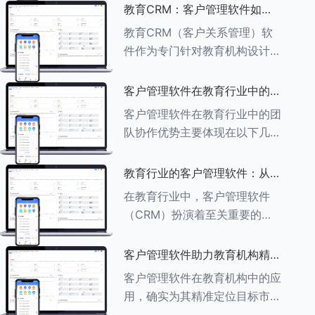
述其助力作用： ###一、学员
教育CRM：客户管理软件如何
信息管理 客户管理软件具备强
增强教育品牌影响力
教育CRM（客户关系管理）软
大的学员信息管理功能，能够集
件作为专门针对教育机构设计的
中存储
客户管理软件，在增强教育品牌
影响力方面发挥着重要作用。以
客户管理软件在教育行业中的团
下详细分析教育CRM软件如何
队协作优势
客户管理软件在教育行业中的团
助力提升教育品牌影响力：
队协作优势主要体现在以下几个
###一、
方面： ###一、信息集中管理
与共享 客户管理软件作为强大
教育行业的客户管理软件：从招
的信息存储库，能够整合并记录
生到毕业的全方位管理
在教育行业中，客户管理软件
学生的基本信息（如姓名、年
（CRM）扮演着至关重要的角
龄、联
色，它能够实现从招生到毕业的
全方位管理，提升教育机构的管
客户管理软件助力教育机构精准
理效率和学员满意度。以下是一
定位目标市场
客户管理软件在教育机构中的应
些适合教育行业的CRM软件及
用，确实为其精准定位目标市场
其功能特点：
提供了强有力的支持。以下详细