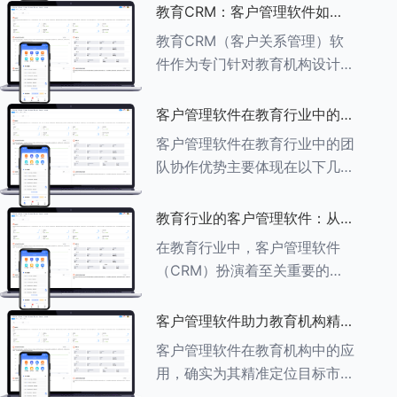
述其助力作用： ###一、学员
教育CRM：客户管理软件如何
信息管理 客户管理软件具备强
增强教育品牌影响力
教育CRM（客户关系管理）软
大的学员信息管理功能，能够集
件作为专门针对教育机构设计的
中存储
客户管理软件，在增强教育品牌
影响力方面发挥着重要作用。以
客户管理软件在教育行业中的团
下详细分析教育CRM软件如何
队协作优势
客户管理软件在教育行业中的团
助力提升教育品牌影响力：
队协作优势主要体现在以下几个
###一、
方面： ###一、信息集中管理
与共享 客户管理软件作为强大
教育行业的客户管理软件：从招
的信息存储库，能够整合并记录
生到毕业的全方位管理
在教育行业中，客户管理软件
学生的基本信息（如姓名、年
（CRM）扮演着至关重要的角
龄、联
色，它能够实现从招生到毕业的
全方位管理，提升教育机构的管
客户管理软件助力教育机构精准
理效率和学员满意度。以下是一
定位目标市场
客户管理软件在教育机构中的应
些适合教育行业的CRM软件及
用，确实为其精准定位目标市场
其功能特点：
提供了强有力的支持。以下详细