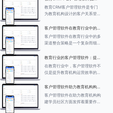
育行业中学员反馈循环机制的详
助力教育机构实现可持续发展
教育CRM客户管理软件是专门
细分析： ###一、学员反馈循
为教育机构设计的客户关系管理
环机制
软件，用于管理和优化与学生、
家长、教师及其他相关方的互
客户管理软件在教育行业中的多
动，对教育机构实现可持续发展
渠道整合策略
客户管理软件在教育行业中的多
具有重要意义。以下是教育
渠道整合策略是一个复杂而细致
CRM如何助力教育
的过程，旨在通过整合线上线下
多种渠道，提升教育机构的市场
教育行业的客户管理软件：提升
竞争力、客户满意度和运营效
家长参与度的关键
在教育行业中，客户管理软件不
率。以下是对这一策略的具体分
仅是提升教育机构运营效率的重
析： ###
要工具，也是增强家长参与度、
促进家校合作的关键。以下将详
客户管理软件助力教育机构构建
细探讨如何通过教育行业的客户
学员社区
客户管理软件在助力教育机构构
管理软件来提升家长的参与度。
建学员社区方面发挥着重要作
###
用。以下从几个关键方面详细阐