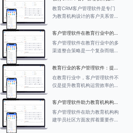
育行业中学员反馈循环机制的详
助力教育机构实现可持续发展
教育CRM客户管理软件是专门
细分析： ###一、学员反馈循
为教育机构设计的客户关系管理
环机制
软件，用于管理和优化与学生、
家长、教师及其他相关方的互
客户管理软件在教育行业中的多
动，对教育机构实现可持续发展
渠道整合策略
客户管理软件在教育行业中的多
具有重要意义。以下是教育
渠道整合策略是一个复杂而细致
CRM如何助力教育
的过程，旨在通过整合线上线下
多种渠道，提升教育机构的市场
教育行业的客户管理软件：提升
竞争力、客户满意度和运营效
家长参与度的关键
在教育行业中，客户管理软件不
率。以下是对这一策略的具体分
仅是提升教育机构运营效率的重
析： ###
要工具，也是增强家长参与度、
促进家校合作的关键。以下将详
客户管理软件助力教育机构构建
细探讨如何通过教育行业的客户
学员社区
客户管理软件在助力教育机构构
管理软件来提升家长的参与度。
建学员社区方面发挥着重要作
###
用。以下从几个关键方面详细阐