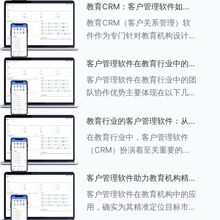
述其助力作用： ###一、学员
教育CRM：客户管理软件如何
信息管理 客户管理软件具备强
增强教育品牌影响力
教育CRM（客户关系管理）软
大的学员信息管理功能，能够集
件作为专门针对教育机构设计的
中存储
客户管理软件，在增强教育品牌
影响力方面发挥着重要作用。以
客户管理软件在教育行业中的团
下详细分析教育CRM软件如何
队协作优势
客户管理软件在教育行业中的团
助力提升教育品牌影响力：
队协作优势主要体现在以下几个
###一、
方面： ###一、信息集中管理
与共享 客户管理软件作为强大
教育行业的客户管理软件：从招
的信息存储库，能够整合并记录
生到毕业的全方位管理
在教育行业中，客户管理软件
学生的基本信息（如姓名、年
（CRM）扮演着至关重要的角
龄、联
色，它能够实现从招生到毕业的
全方位管理，提升教育机构的管
客户管理软件助力教育机构精准
理效率和学员满意度。以下是一
定位目标市场
客户管理软件在教育机构中的应
些适合教育行业的CRM软件及
用，确实为其精准定位目标市场
其功能特点：
提供了强有力的支持。以下详细